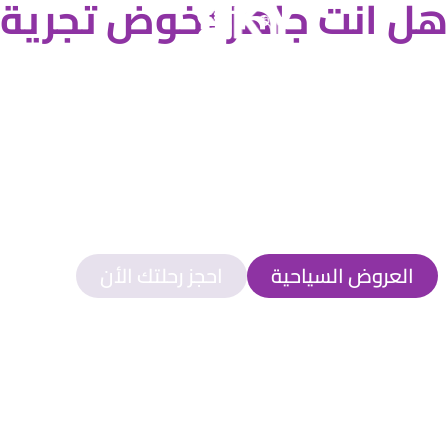
هل انت جاهز لخوض تجرية 
انطلق في رحلة لاتنسي مع سما العالم
نقدم لك تجارب سفر فريدة تثري حياتك
اكتشف وجهات ساحرة الان
العروض السياحية
احجز رحلتك الأن