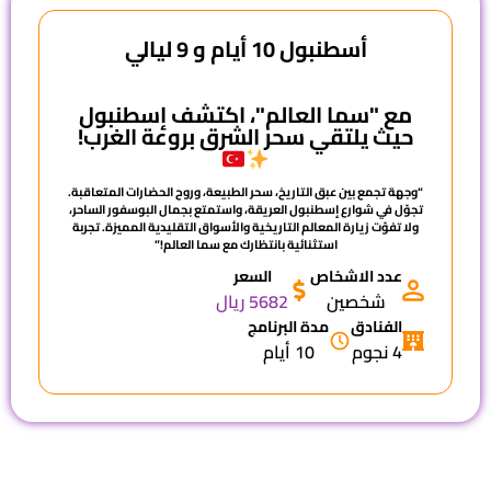
أسطنبول 10 أيام و 9 ليالي
مع "سما العالم"، اكتشف إسطنبول
حيث يلتقي سحر الشرق بروعة الغرب!
“وجهة تجمع بين عبق التاريخ، سحر الطبيعة، وروح الحضارات المتعاقبة.
تجوّل في شوارع إسطنبول العريقة، واستمتع بجمال البوسفور الساحر،
ولا تفوّت زيارة المعالم التاريخية والأسواق التقليدية المميزة. تجربة
استثنائية بانتظارك مع سما العالم!”
عدد الاشخاص
السعر
شخصين
5682 ريال
الفنادق
مدة البرنامج
4 نجوم
10 أيام