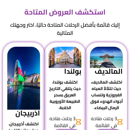
استكشف العروض المتاحة
إليك قائمة بأفضل الرحلات المتاحة حاليًا، اختر وجهتك
المثالية
المالديف
بولندا
اكتشف المالديف،
اكتشف بولندا،
حيث تتلألأ المياه
حيث يلتقي التاريخ
الفيروزية وتنساب
العريق بسحر
أجواء الهدوء فوق
الطبيعة الأوروبية
الرمال البيضاء.
الخلابة.
اذربيجان
3 رحلات متاحه
3 رحلات متاحه
اكتشف
أذربيجان
،
في القائمة
في القائمة