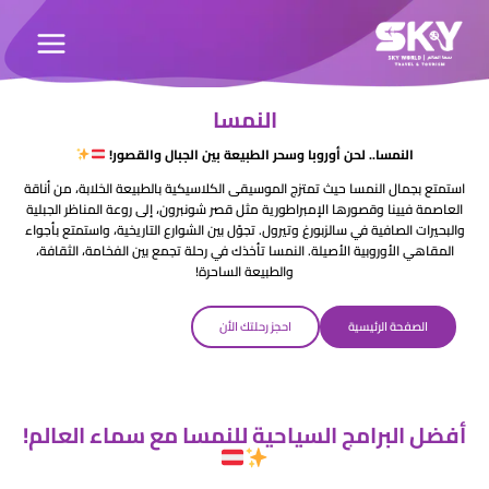
النمسا
النمسا.. لحن أوروبا وسحر الطبيعة بين الجبال والقصور!
استمتع بجمال
النمسا
حيث تمتزج الموسيقى الكلاسيكية بالطبيعة الخلابة، من أناقة
العاصمة
فيينا
وقصورها الإمبراطورية مثل
قصر شونبرون
، إلى روعة المناظر الجبلية
والبحيرات الصافية في سالزبورغ وتيرول. تجوّل بين الشوارع التاريخية، واستمتع بأجواء
المقاهي الأوروبية الأصيلة. النمسا تأخذك في رحلة تجمع بين الفخامة، الثقافة،
والطبيعة الساحرة!
الصفحة الرئيسية
احجز رحلتك الأن
أفضل البرامج السياحية للنمسا مع سماء العالم!