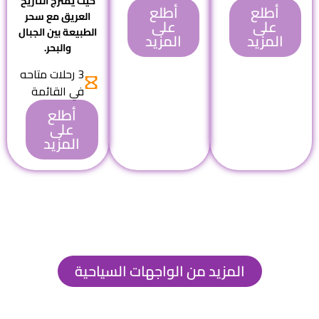
حيث يمتزج التاريخ
أطلع
أطلع
العريق مع سحر
على
على
الطبيعة بين الجبال
المزيد
المزيد
والبحر.
3 رحلات متاحه
في القائمة
أطلع
على
المزيد
المزيد من الواجهات السياحية