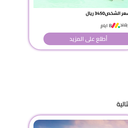
عر الشخص
3450 ريال
يلاند
8 ايام
أطلع على المزيد
الية