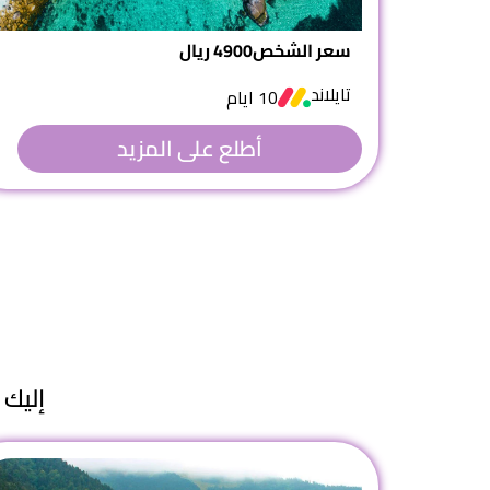
سعر الشخص
4900 ريال
تايلاند
10 ايام
أطلع على المزيد
إليك 