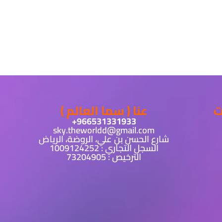
ت
عنا ( سما العالم )
sky.theworldd@gmail.com
شارع الحسن بن علي، الروضة، الرياض
السجل التجاري : 1009124252
الترخيص : 73204905