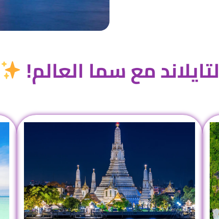
تايلاند مع سما العالم!