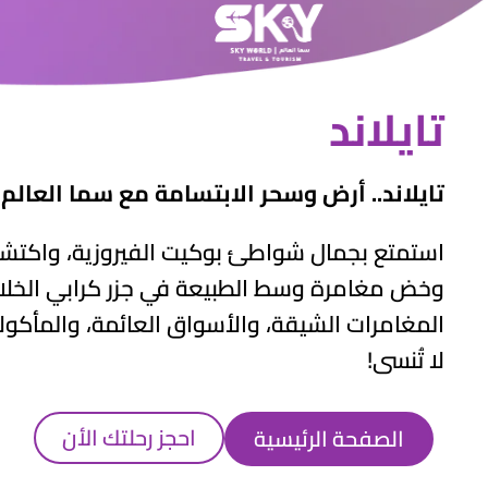
تايلاند
تايلاند.. أرض وسحر الابتسامة مع سما العالم!
استمتع بجمال شواطئ بوكيت الفيروزية، واكتشف
وخض مغامرة وسط الطبيعة في جزر كرابي الخلابة.
المغامرات الشيقة، والأسواق العائمة، والمأكول
لا تُنسى!
احجز رحلتك الأن
الصفحة الرئيسية