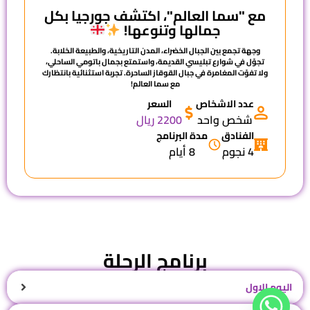
مع "سما العالم"، اكتشف جورجيا بكل
جمالها وتنوعها!
وجهة تجمع بين الجبال الخضراء، المدن التاريخية، والطبيعة الخلابة.
تجوّل في شوارع تبليسي القديمة، واستمتع بجمال باتومي الساحلي،
ولا تفوّت المغامرة في جبال القوقاز الساحرة. تجربة استثنائية بانتظارك
مع
سما العالم
!
عدد الاشخاص
السعر
شخص واحد
2200 ريال
الفنادق
مدة البرنامج
4 نجوم
8 أيام
برنامج الرحلة
اليوم الاول