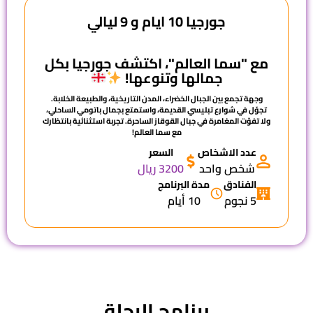
جورجيا 10 ايام و 9 ليالي
مع "سما العالم"، اكتشف جورجيا بكل
جمالها وتنوعها!
وجهة تجمع بين الجبال الخضراء، المدن التاريخية، والطبيعة الخلابة.
تجوّل في شوارع تبليسي القديمة، واستمتع بجمال باتومي الساحلي،
ولا تفوّت المغامرة في جبال القوقاز الساحرة. تجربة استثنائية بانتظارك
مع
سما العالم
!
عدد الاشخاص
السعر
شخص واحد
3200 ريال
الفنادق
مدة البرنامج
5 نجوم
10 أيام
برنامج الرحلة