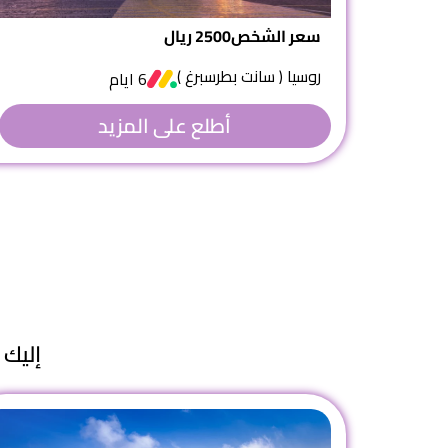
سعر الشخص
2500 ريال
روسيا ( سانت بطرسبرغ )
6 ايام
أطلع على المزيد
إليك 