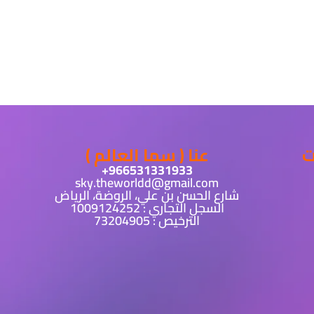
ت
عنا ( سما العالم )
sky.theworldd@gmail.com
شارع الحسن بن علي، الروضة، الرياض
السجل التجاري : 1009124252
الترخيص : 73204905